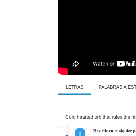
LETRAS
PALABRAS A ES
Cold
hearted
orb
that
rules
the
ni
Haz clic en cualquier p