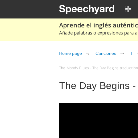
Aprende el inglés auténtico
Añade palabras o expresiones para ap
Home page
Canciones
T
The Moody Blues - The Day Begins traducción 
The Day Begins -