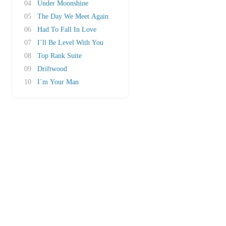
04
Under Moonshine
05
The Day We Meet Again
06
Had To Fall In Love
07
I´ll Be Level With You
08
Top Rank Suite
09
Driftwood
10
I´m Your Man