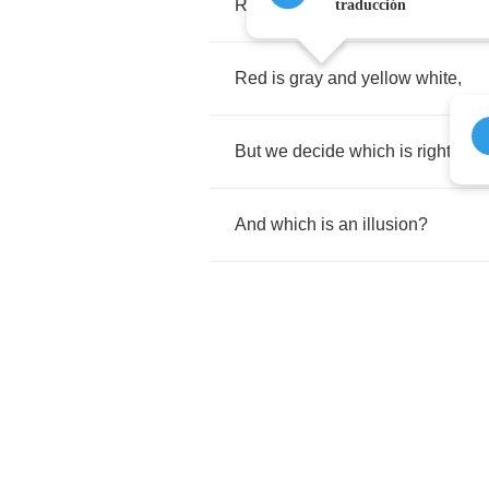
Removes
the
colours
from
our
si
traducción
Red
is
gray
and
yellow
white
,
But
we
decide
which
is
right
.
And
which
is
an
illusion
?