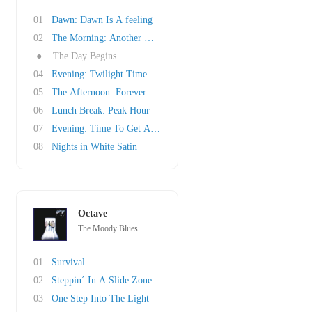
01
Dawn: Dawn Is A feeling
02
The Morning: Another Morning
●
The Day Begins
04
Evening: Twilight Time
05
The Afternoon: Forever Afternoon (Tuesday?)
06
Lunch Break: Peak Hour
07
Evening: Time To Get Away
08
Nights in White Satin
Octave
The Moody Blues
01
Survival
02
Steppin´ In A Slide Zone
03
One Step Into The Light