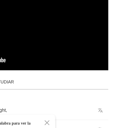
TUDIAR
ght
,
alabra para ver la