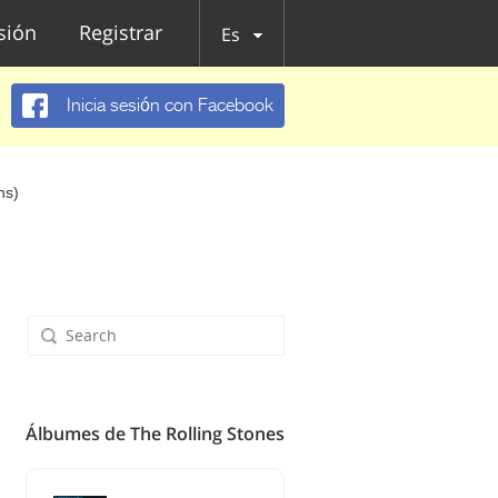
esión
Registrar
Es
Inicia sesión con Facebook
ns)
Álbumes de The Rolling Stones