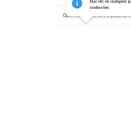
Haz clic en cualquier p
traducción
Open
our
minds
let
the
pictures