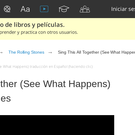
Iniciar s
 de libros y películas.
render y practica con otros usuarios.
The Rolling Stones
Sing This All Together (See What Happe
See What Happens) traducción en Español (haciendo clic)
gether (See What Happens)
nes