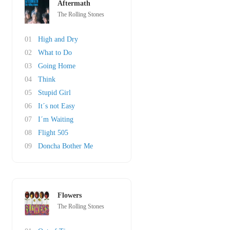
Aftermath
The Rolling Stones
01
High and Dry
02
What to Do
03
Going Home
04
Think
05
Stupid Girl
06
It´s not Easy
07
I´m Waiting
08
Flight 505
09
Doncha Bother Me
Flowers
The Rolling Stones