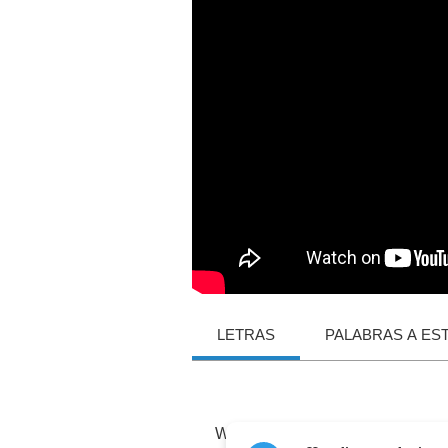
LETRAS
PALABRAS A ES
Why
don't
we
sing
this
song
all
t