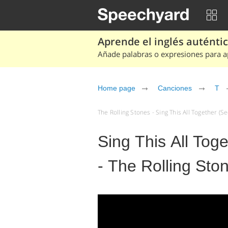
Aprende el inglés auténtico
Añade palabras o expresiones para ap
Home page
Canciones
T
The Rolling Stones - Sing This All Together (
Sing This All To
- The Rolling Sto