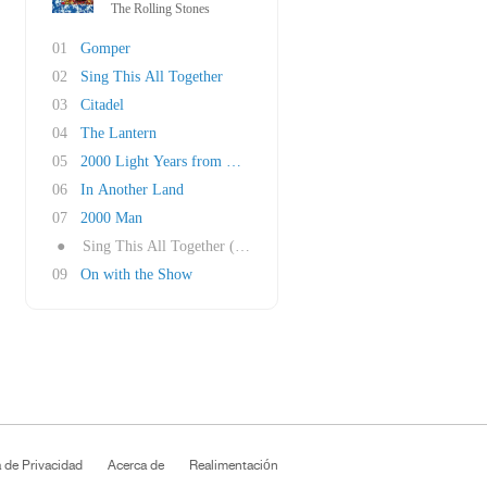
The Rolling Stones
01
Gomper
02
Sing This All Together
03
Citadel
04
The Lantern
05
2000 Light Years from Home
06
In Another Land
07
2000 Man
●
Sing This All Together (See What Happens)
09
On with the Show
a de Privacidad
Acerca de
Realimentación