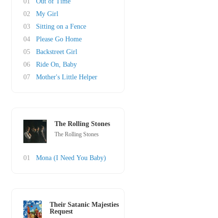
01
Out of Time
02
My Girl
03
Sitting on a Fence
04
Please Go Home
05
Backstreet Girl
06
Ride On, Baby
07
Mother's Little Helper
The Rolling Stones
The Rolling Stones
01
Mona (I Need You Baby)
Their Satanic Majesties
Request