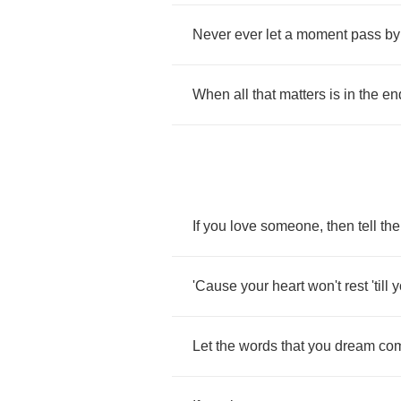
Never
ever
let
a
moment
pass
by
When
all
that
matters
is
in
the
en
If
you
love
someone
,
then
tell
th
'Cause
your
heart
won't
rest
'till
y
Let
the
words
that
you
dream
co