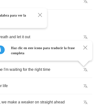
alabra para ver la
reath
and
let
it
out
Haz clic en este icono para traducir la frase
a
come
around
completa
me
I'm
waiting
for
the
right
time
r
life
,
we
make
a
weaker
on
straight
ahead