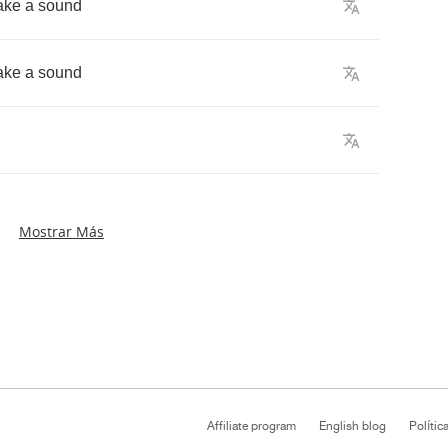
ake
a
sound
ake
a
sound
Mostrar Más
Affiliate program
English blog
Polític