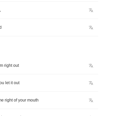
,
d
em
right
out
ou
let
it
out
me
right
of
your
mouth