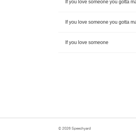
If
you
love
someone
you
gotta
m
If
you
love
someone
you
gotta
m
If
you
love
someone
© 2026 Speechyard