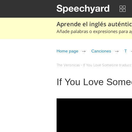
Aprende el inglés auténtico
Añade palabras o expresiones para ap
Home page
Canciones
T
The Veronicas - If You Love Someone traducci
If You Love Some