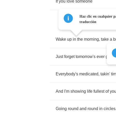
If
you
love
someone
Haz clic en cualquier p
traducción
Wake
up
in
the
morning
,
take
a
b
Just
forget
tomorrow's
ever
gonn
Everybody's
medicated
,
takin'
ti
And
I'm
showing
life
fullest
of
you
Going
round
and
round
in
circles