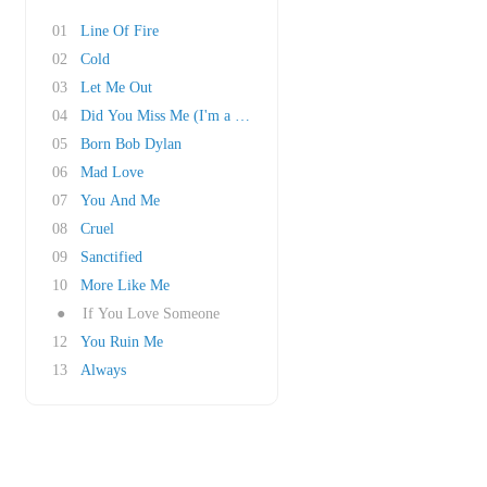
01
Line Of Fire
02
Cold
03
Let Me Out
04
Did You Miss Me (I'm a Veronica)
05
Born Bob Dylan
06
Mad Love
07
You And Me
08
Cruel
09
Sanctified
10
More Like Me
●
If You Love Someone
12
You Ruin Me
13
Always