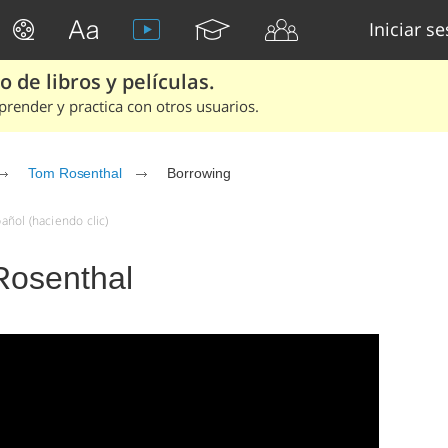
Iniciar s
 de libros y películas.
render y practica con otros usuarios.
Tom Rosenthal
Borrowing
ñol (haciendo clic)
Rosenthal