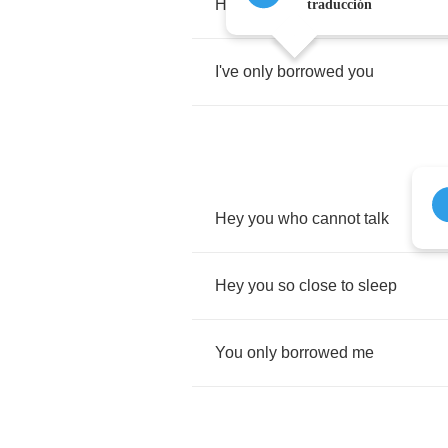
Hey
you
in
the
morning
bright
traducción
I've
only
borrowed
you
Hey
you
who
cannot
talk
Hey
you
so
close
to
sleep
You
only
borrowed
me