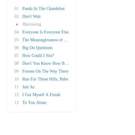
01
Panda In The Chandelier
02
Don't Wait
●
Borrowing
04
Everyone Is Everyone Else
05
The Meaninglessness of Numbers
06
Big On Questions
07
How Could I Not?
08
Don't You Know How Busy And Important I Am?
09
Forests On The Way There
10
Run For Those Hills, Babe
11
Just As
12
I Got Myself A Finish
13
To You Alone