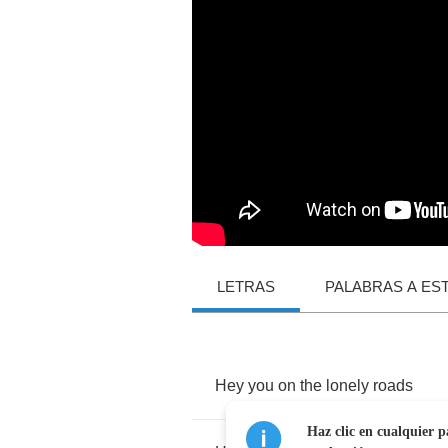
LETRAS
PALABRAS A ES
Hey
you
on
the
lonely
roads
Haz clic en cualquier p