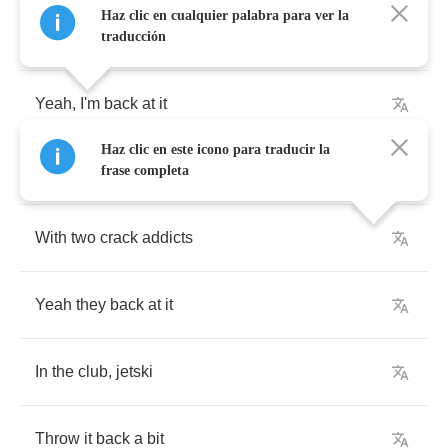
Haz clic en cualquier palabra para ver la
I'm
back
at
it
traducción
Yeah
,
I'm
back
at
it
Haz clic en este icono para traducir la
In
a
Range
Rover
Givenchy
backpacking
frase completa
With
two
crack
addicts
Yeah
they
back
at
it
In
the
club
,
jetski
Throw
it
back
a
bit