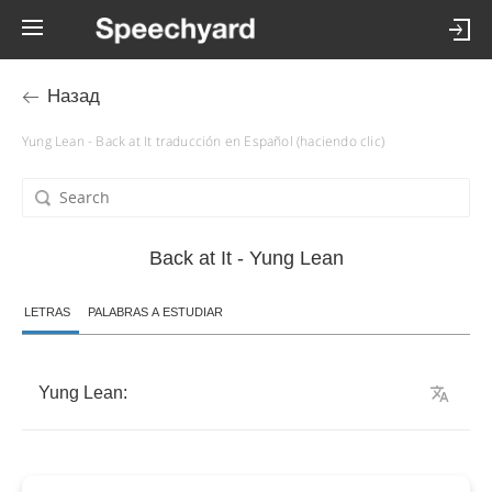
Назад
Yung Lean - Back at It traducción en Español (haciendo clic)
Back at It - Yung Lean
LETRAS
PALABRAS A ESTUDIAR
Yung
Lean
: