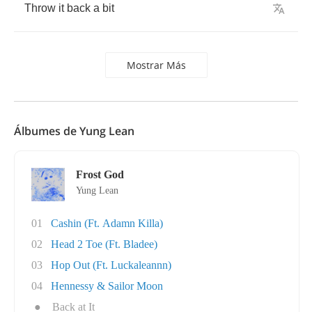
Throw
it
back
a
bit
Mostrar Más
Álbumes de Yung Lean
Frost God
Yung Lean
01
Cashin (Ft. Adamn Killa)
02
Head 2 Toe (Ft. Bladee)
03
Hop Out (Ft. Luckaleannn)
04
Hennessy & Sailor Moon
●
Back at It