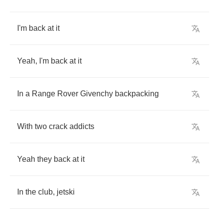
I'm
back
at
it
Yeah
,
I'm
back
at
it
In
a
Range
Rover
Givenchy
backpacking
With
two
crack
addicts
Yeah
they
back
at
it
In
the
club
,
jetski