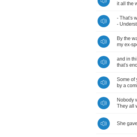
it
all
the
-
That's
w
-
Unders
By
the
w
my
ex
-
sp
and
in
th
that's
en
Some
of
by
a
com
Nobody
They
all
She
gav