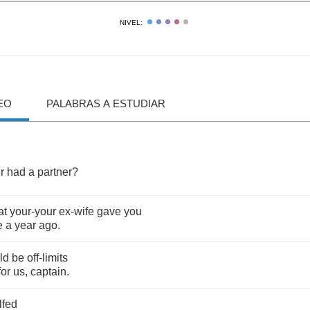
NIVEL:
EO
PALABRAS A ESTUDIAR
r
had
a
partner
?
at
your
-
your
ex
-
wife
gave
you
e
a
year
ago
.
ld
be
off
-
limits
for
us
,
captain
.
lfed