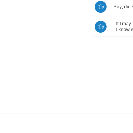
Boy
,
did
-
If
I
may
-
I
know