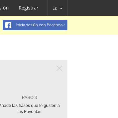
esión
Registrar
Es
Inicia sesión con Facebook
PASO 3
Añade las frases que te gusten a
tus Favoritas