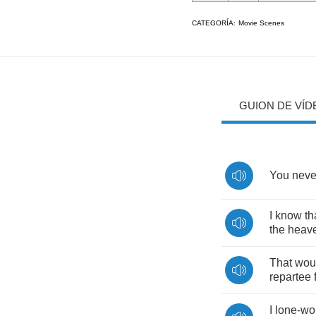
CATEGORÍA:
Movie Scenes
GUION DE VÍD
You
neve
I
know
th
the
heav
That
wou
repartee
I
lone
-
wo