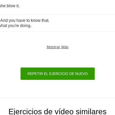
she
blow
it
.
.
And
you
have
to
know
that
.
what
you're
doing
.
Mostrar Más
REPETIR EL EJERCICIO DE NUEVO
Ejercicios de vídeo similares