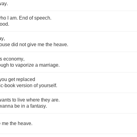
way
.
ho
I
am
.
End
of
speech
.
tood
.
ay
,
ouse
did
not
give
me
the
heave
.
is
economy
,
ough
to
vaporize
a
marriage
.
you
get
replaced
ic
-
book
version
of
yourself
.
wants
to
live
where
they
are
.
wanna
be
in
a
fantasy
.
e
me
the
heave
.