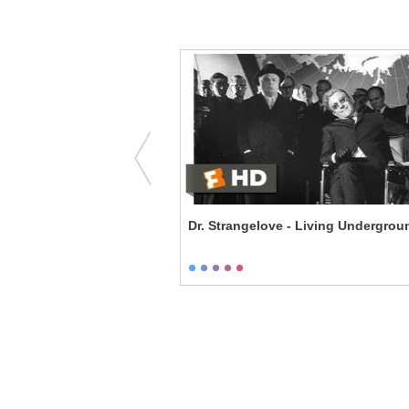
e with Dad
Dr. Strangelove - Living Undergrou