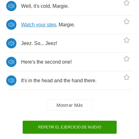
Well
,
it's
cold
,
Margie
.
Watch
your
step
,
Margie
.
Jeez
.
So
...
Jeez
!
Here's
the
second
one
!
It's
in
the
head
and
the
hand
there
.
Mostrar Más
REPETIR EL EJERCICIO DE NUEVO