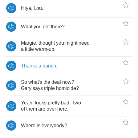
Hiya
,
Lou
.
What
you
got
there
?
Margie
,
thought
you
might
need
a
little
warm
-
up
.
Thanks
a
bunch
.
So
what's
the
deal
now
?
Gary
says
triple
homicide
?
Yeah
,
looks
pretty
bad
.
Two
of
them
are
over
here
.
Where
is
everybody
?