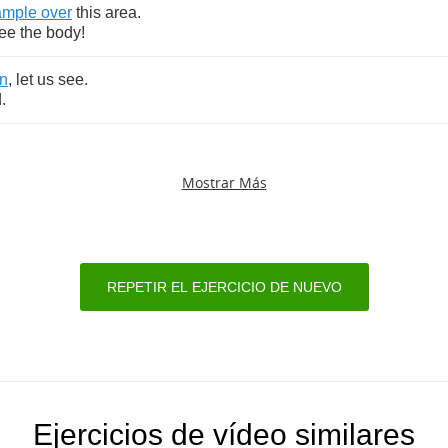
ample
over
this
area
.
ee
the
body
!
n
,
let
us
see
.
d
.
Mostrar Más
REPETIR EL EJERCICIO DE NUEVO
Ejercicios de vídeo similares