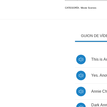
CATEGORÍA:
Movie Scenes
GUION DE VÍD
This
is
A
Yes
.
Ano
Annie
Ch
Dark
Ann