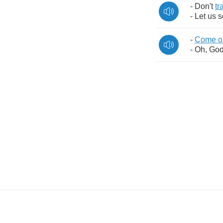
-
Don't
tr
-
Let
us
s
-
Come
o
-
Oh
,
Go