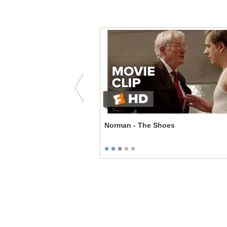
s - Half of Me is Missing
Norman - The Shoes