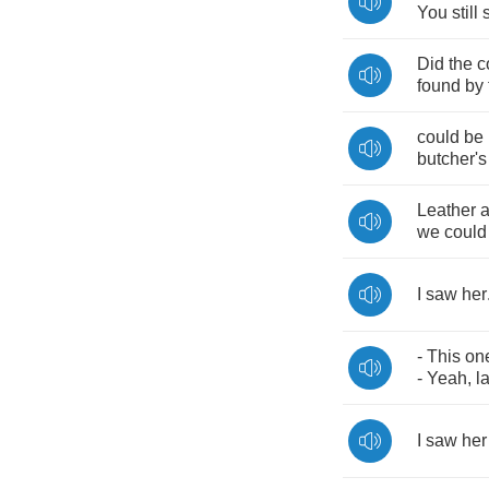
You
still
Did
the
c
found
by
could
be
butcher's
Leather
we
could
I
saw
her
-
This
on
-
Yeah
,
l
I
saw
her