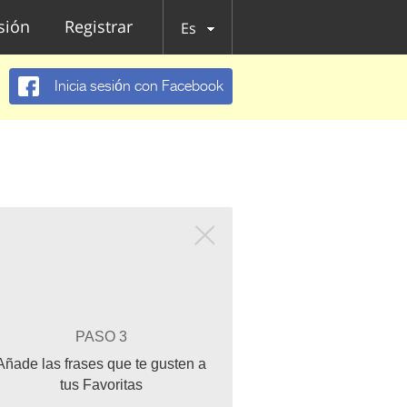
esión
Registrar
Es
Inicia sesión con Facebook
PASO 3
Añade las frases que te gusten a
tus Favoritas