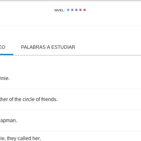
NIVEL:
EO
PALABRAS A ESTUDIAR
nnie
.
ther
of
the
circle
of
friends
.
apman
.
ie
,
they
called
her
.