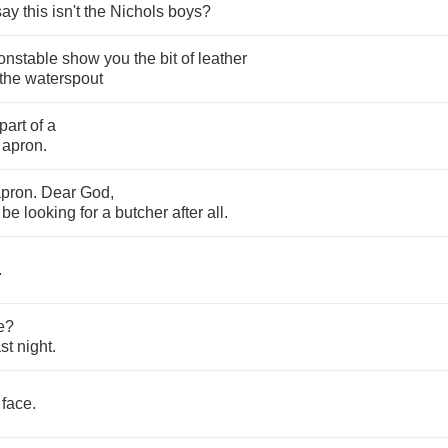
say
this
isn't
the
Nichols
boys
?
onstable
show
you
the
bit
of
leather
the
waterspout
part
of
a
apron
.
apron
.
Dear
God
,
be
looking
for
a
butcher
after
all
.
.
e
?
ast
night
.
face
.