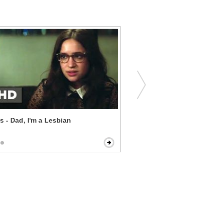
s - Dad, I'm a Lesbian
The Family Stone - I Just
Thing