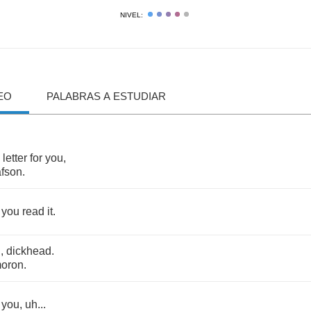
NIVEL:
EO
PALABRAS A ESTUDIAR
letter
for
you
,
fson
.
you
read
it
.
g
,
dickhead
.
oron
.
you
,
uh
...