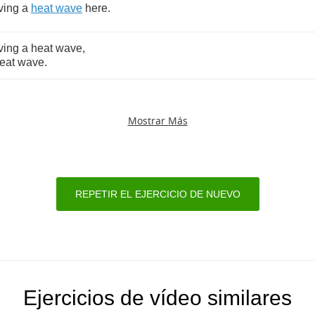
ving
a
heat
wave
here
.
ving
a
heat
wave
,
eat
wave
.
Mostrar Más
REPETIR EL EJERCICIO DE NUEVO
Ejercicios de vídeo similares