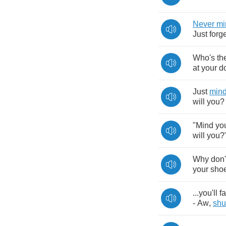
Never
mi
Just
forg
Who's
th
at
your
d
Just
min
will
you
?
"
Mind
yo
will
you
?
Why
don'
your
sho
...
you'll
fa
-
Aw
,
shu