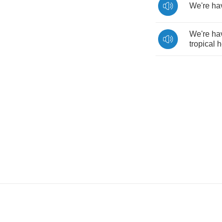
We're
ha
We're
ha
tropical
h