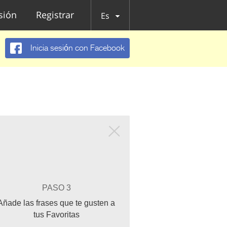
esión
Registrar
Es
Inicia sesión con Facebook
PASO 3
Añade las frases que te gusten a
tus Favoritas