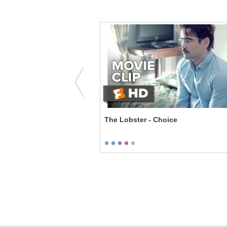
Married?!
The Lobster - Choice