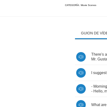
CATEGORÍA:
Movie Scenes
GUION DE VÍD
There's
a
Mr
.
Gusta
I
suggest
-
Mornin
-
Hello
,
m
What
are