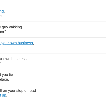
nd
.
et
it
.
e
guy
yakking
oor
?
d
your
own
business
,
ur
own
business
,
"
t
you
tie
elace
,
ll
on
your
stupid
head
t
up
.