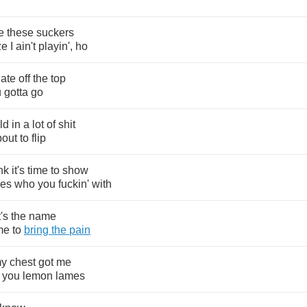
e
these
suckers
ze
I
ain't
playin'
,
ho
late
off
the
top
u
gotta
go
ld
in
a
lot
of
shit
bout
to
flip
nk
it's
time
to
show
hes
who
you
fuckin'
with
's
the
name
me
to
bring
the
pain
y
chest
got
me
you
lemon
lames