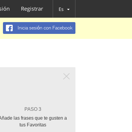
esión
Registrar
Es
Inicia sesión con Facebook
PASO 3
Añade las frases que te gusten a
tus Favoritas