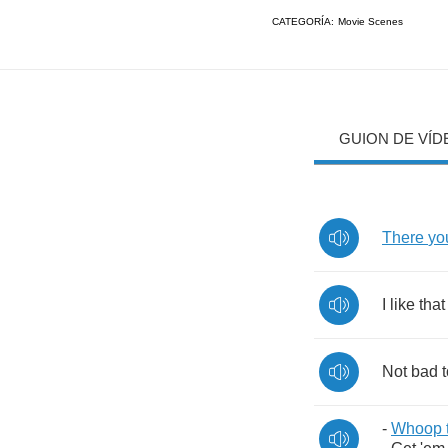
CATEGORÍA:
Movie Scenes
GUION DE VÍD
There
yo
I
like
that
Not
bad
-
Whoop