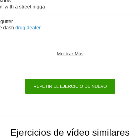
know
n'
with
a
street
nigga
gutter
e
dash
drug
dealer
Mostrar Más
REPETIR EL EJERCICIO DE NUEVO
Ejercicios de vídeo similares