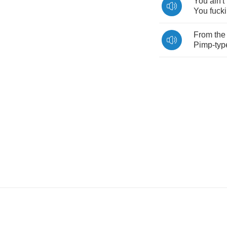
You
ain't
You
fucki
From
the
Pimp
-
typ