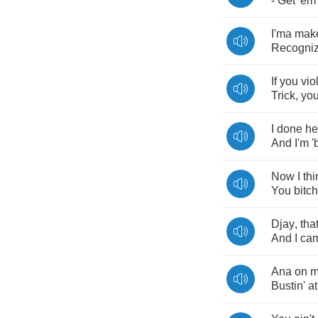
-
Get
'em
I'ma
mak
Recogni
If
you
vio
Trick
,
yo
I
done
he
And
I'm
'
Now
I
thi
You
bitc
Djay
,
that
And
I
ca
Ana
on
m
Bustin'
at