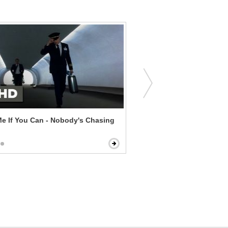
e If You Can - Nobody's Chasing
Fight Club - Letting Your
Tyler Durden