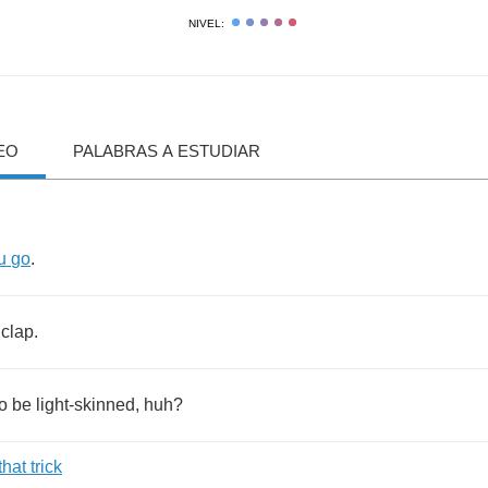
NIVEL:
EO
PALABRAS A ESTUDIAR
u
go
.
clap
.
to
be
light
-
skinned
,
huh
?
that
trick