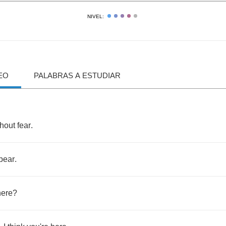
NIVEL:
EO
PALABRAS A ESTUDIAR
thout
fear
.
pear
.
here
?