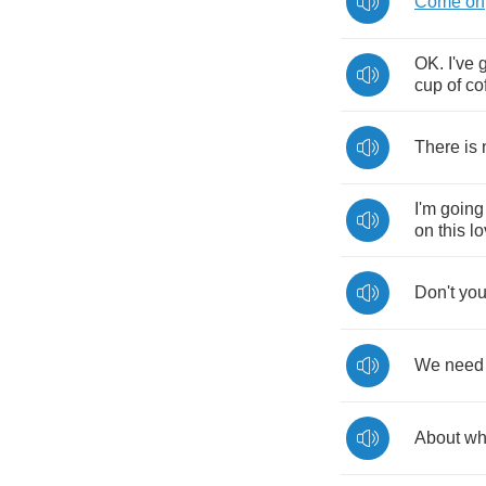
Come
on
OK
.
I've
cup
of
co
There
is
I'm
going
on
this
lo
Don't
yo
We
need
About
wh