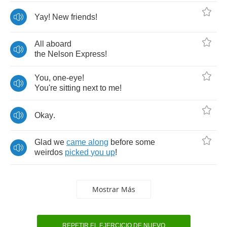
Yay
!
New
friends
!
All
aboard
the
Nelson
Express
!
You
,
one
-
eye
!
You're
sitting
next
to
me
!
Okay
.
Glad
we
came
along
before
some
weirdos
picked
you
up
!
Mostrar Más
REPETIR EL EJERCICIO DE NUEVO