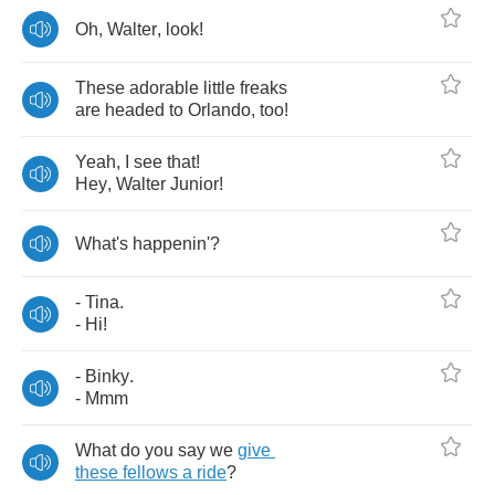
Oh
,
Walter
,
look
!
These
adorable
little
freaks
are
headed
to
Orlando
,
too
!
Yeah
,
I
see
that
!
Hey
,
Walter
Junior
!
What's
happenin'
?
-
Tina
.
-
Hi
!
-
Binky
.
-
Mmm
What
do
you
say
we
give
these
fellows
a
ride
?