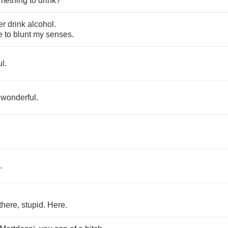
mething
to
drink
?
er
drink
alcohol
.
e
to
blunt
my
senses
.
ul
.
wonderful
.
.
.
there
,
stupid
.
Here
.