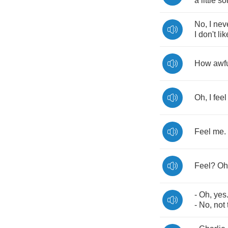
a
little
so
No
,
I
nev
I
don't
lik
How
awf
Oh
,
I
feel
Feel
me
.
Feel
?
Oh
-
Oh
,
yes
-
No
,
not