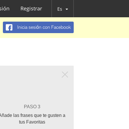
esión
Registrar
Es
Inicia sesión con Facebook
PASO 3
Añade las frases que te gusten a
tus Favoritas