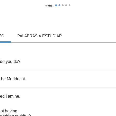
NIVEL:
EO
PALABRAS A ESTUDIAR
do
you
do
?
be
Mortdecai
.
eed
I
am
he
.
not
having