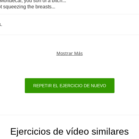
Mortdecai
,
you
son
of
a
bitch
...
t
squeezing
the
breasts
...
s
.
Mostrar Más
REPETIR EL EJERCICIO DE NUEVO
Ejercicios de vídeo similares