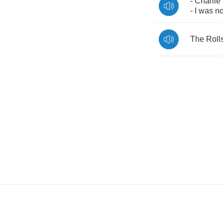
-
Charlie
-
I
was
no
The
Roll