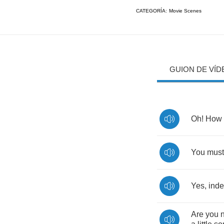
CATEGORÍA:
Movie Scenes
GUION DE VÍD
Oh
!
How
You
must
Yes
,
ind
Are
you