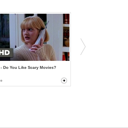
- Do You Like Scary Movies?
What We Do in the Shadow
Meeting