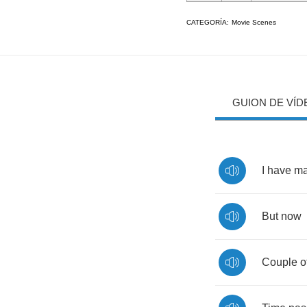
CATEGORÍA:
Movie Scenes
GUION DE VÍD
I
have
m
But
now
Couple
o