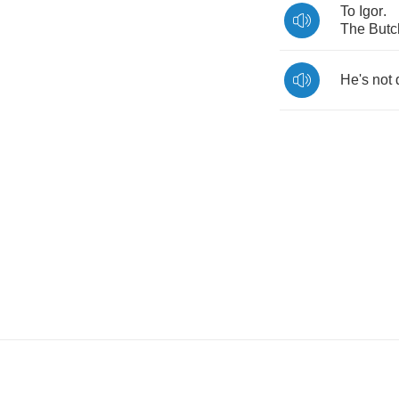
To
Igor
.
The
Butc
He's
not