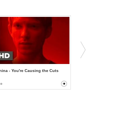
ina - You're Causing the Cuts
A Mighty Heart - The Cour