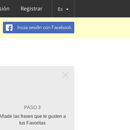
esión
Registrar
Es
Inicia sesión con Facebook
PASO 3
Añade las frases que te gusten a
tus Favoritas