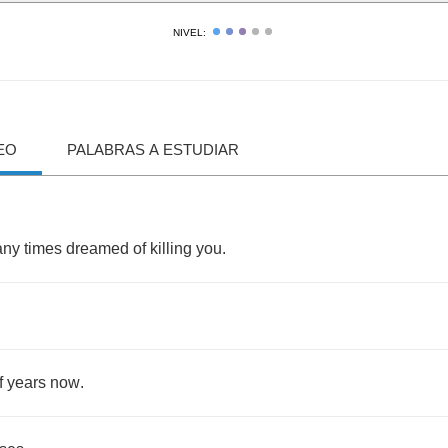
NIVEL:
EO
PALABRAS A ESTUDIAR
any
times
dreamed
of
killing
you
.
f
years
now
.