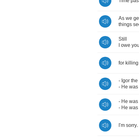
Time
pas
As
we
ge
things
s
Still
I
owe
yo
for
killing
-
Igor
the
-
He
was
-
He
was
-
He
was
I'm
sorry
.