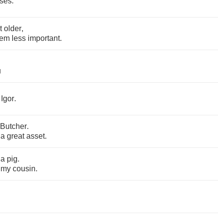
ses
.
t
older
,
eem
less
important
.
u
Igor
.
Butcher
.
a
great
asset
.
a
pig
.
my
cousin
.