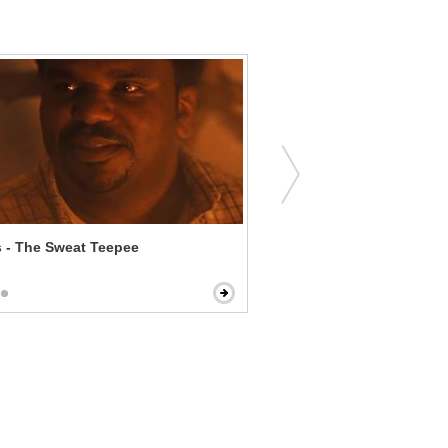
 - The Sweat Teepee
Uncle Buck - I'm Your Unc