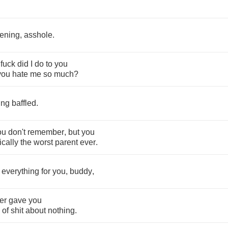
ening
,
asshole
.
fuck
did
I
do
to
you
you
hate
me
so
much
?
ing
baffled
.
ou
don't
remember
,
but
you
ically
the
worst
parent
ever
.
everything
for
you
,
buddy
,
er
gave
you
of
shit
about
nothing
.