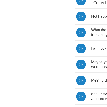
-
Correct
.
Not
happ
What
the
to
make
I
am
fuck
Maybe
y
were
bas
Me
?
I
did
and
I
nev
an
ounce