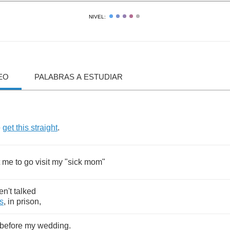
NIVEL:
EO
PALABRAS A ESTUDIAR
e
get
this
straight
.
me
to
go
visit
my
"
sick
mom
"
en't
talked
s
,
in
prison
,
before
my
wedding
.