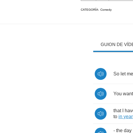
CATEGORÍA:
Comedy
GUION DE VÍD
So
let
m
You
want
that
I
hav
to
in
year
-
the
day