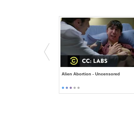
ob Strike Back - What the
Alien Abortion - Uncensored
net?