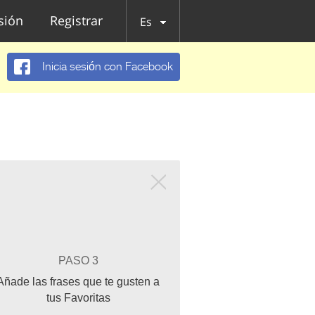
esión
Registrar
Es
Inicia sesión con Facebook
PASO 3
Añade las frases que te gusten a
tus Favoritas