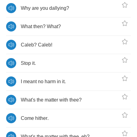
Why
are
you
dallying
?
What
then
?
What
?
Caleb
?
Caleb
!
Stop
it
.
I
meant
no
harm
in
it
.
What's
the
matter
with
thee
?
Come
hither
.
What's
the
matter
with
thee
,
eh
?