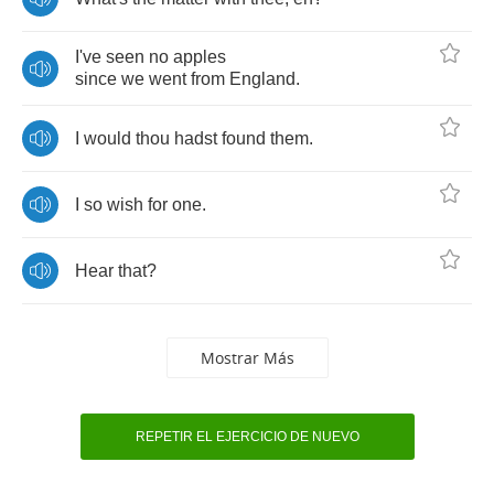
I've
seen
no
apples
since
we
went
from
England
.
I
would
thou
hadst
found
them
.
I
so
wish
for
one
.
Hear
that
?
Mostrar Más
REPETIR EL EJERCICIO DE NUEVO