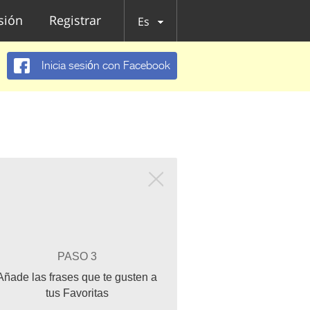
esión
Registrar
Es
Inicia sesión con Facebook
PASO 3
Añade las frases que te gusten a
tus Favoritas