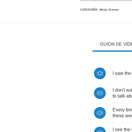
CATEGORÍA:
Movie Scenes
GUION DE VÍD
I
saw
the
I
don't
wa
to
talk
ab
Every
ti
these
we
I
see
the