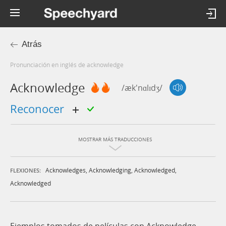
Atrás
Pronunciación en inglés de acknowledge
Acknowledge
/æk'nɑlɪdʒ/
reconocer
MOSTRAR MÁS TRADUCCIONES
Acknowledges
,
Acknowledging
,
Acknowledged
,
FLEXIONES:
Acknowledged