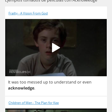
Ejemplos tomados de películas con Acknowledge
Frailty - A Vision From God
It
was
too
messed
up
to
understand
or
even
acknowledge
.
Children of Men - The Plan for Kee