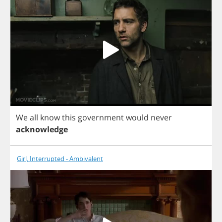
We
all
know
this
government
would
never
acknowledge
Girl, Interrupted - Ambivalent