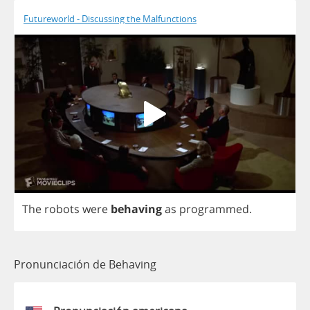
Futureworld - Discussing the Malfunctions
The
robots
were
behaving
as
programmed
.
Pronunciación de Behaving