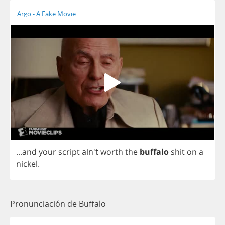
Argo - A Fake Movie
...
and
your
script
ain't
worth
the
buffalo
shit
on
a
nickel
.
Pronunciación de Buffalo