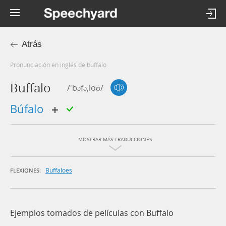
Atrás
Pronunciación en inglés de buffalo
Buffalo
/'bəfə,loʊ/
búfalo
MOSTRAR MÁS TRADUCCIONES
Buffaloes
FLEXIONES:
Ejemplos tomados de películas con Buffalo