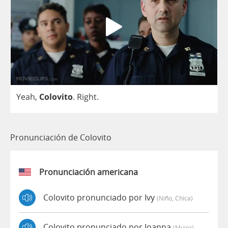
Yeah
,
Colovito
.
Right
.
Pronunciación de Colovito
Pronunciación americana
Colovito pronunciado por Ivy
(niño, Chica)
Colovito pronunciado por Joanna
(mujer)