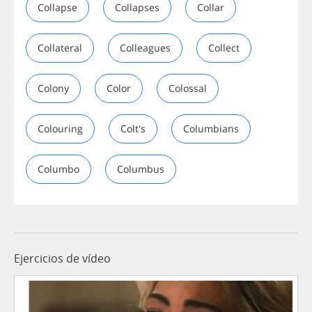
Collapse
Collapses
Collar
Collateral
Colleagues
Collect
Colony
Color
Colossal
Colouring
Colt's
Columbians
Columbo
Columbus
Ejercicios de vídeo