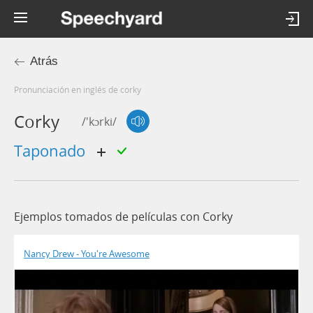
Atrás
Pronunciación en inglés de corky
Corky
/'kɔrki/
taponado
Ejemplos tomados de películas con Corky
Nancy Drew - You're Awesome