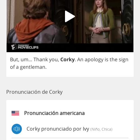
But
,
um
...
Thank
you
,
Corky
.
An
apology
is
the
sign
of
a
gentleman
.
Pronunciación de Corky
Pronunciación americana
Corky pronunciado por Ivy
(niño, Chica)