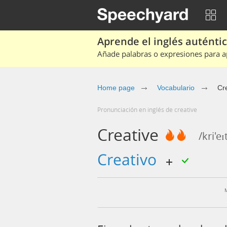
Aprende el inglés auténtico
Añade palabras o expresiones para ap
Home page
Vocabulario
Cr
Pronunciación en inglés de creative
Creative
/kri'eɪ
creativo