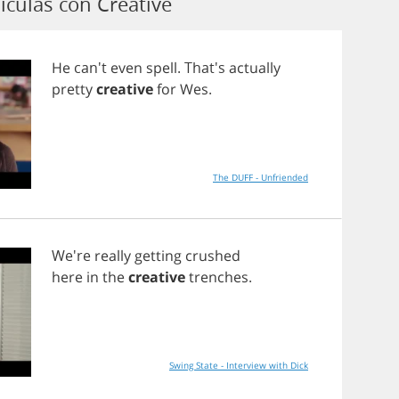
ículas con Creative
He
can't
even
spell
. That's
actually
pretty
creative
for
Wes
.
The DUFF - Unfriended
We're
really
getting
crushed
here
in
the
creative
trenches
.
Swing State - Interview with Dick