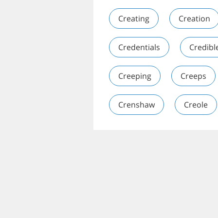
Creating
Creation
Credentials
Credibl
Creeping
Creeps
Crenshaw
Creole