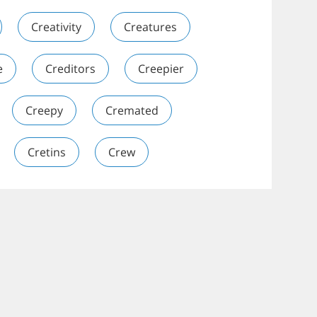
Creativity
Creatures
e
Creditors
Creepier
Creepy
Cremated
Cretins
Crew