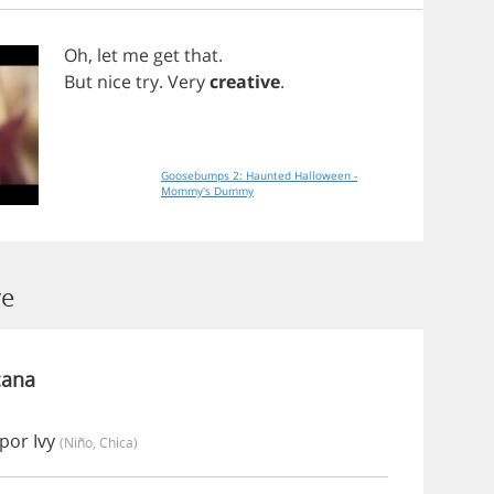
Oh
,
let
me
get
that
.
But
nice
try
.
Very
creative
.
Goosebumps 2: Haunted Halloween -
Mommy's Dummy
ve
cana
por Ivy
(niño, Chica)