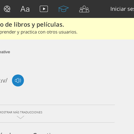
Iniciar s
 de libros y películas.
render y practica con otros usuarios.
eative
tɪv/
MOSTRAR MÁS TRADUCCIONES