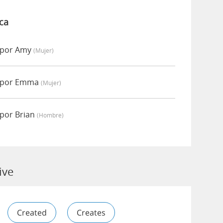
ca
 por Amy
(mujer)
o por Emma
(mujer)
 por Brian
(hombre)
ive
Created
Creates