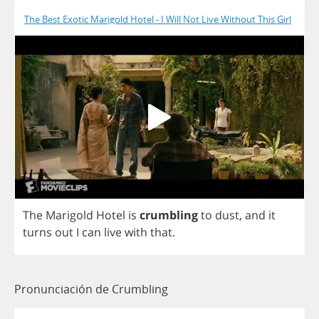
The Best Exotic Marigold Hotel - I Will Not Live Without This Girl
The
Marigold
Hotel
is
crumbling
to
dust
,
and
it
turns
out
I
can
live
with
that
.
Pronunciación de Crumbling