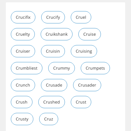
Crucifix
Crucify
Cruel
Cruelty
Cruikshank
Cruise
Cruiser
Cruisin
Cruising
Crumbliest
Crummy
Crumpets
Crunch
Crusade
Crusader
Crush
Crushed
Crust
Crusty
Cruz