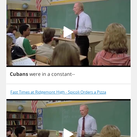
Cubans
were
in
a
constant
--
Fast Times at Ridgemont High - Spicoli Orders a Pizza