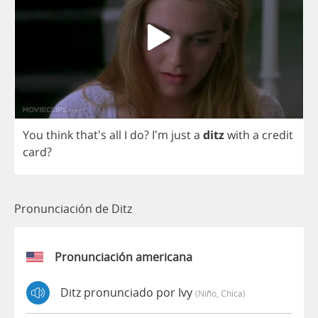
You
think
that's
all
I
do
? I'm
just
a
ditz
with
a
credit
card
?
Pronunciación de Ditz
Pronunciación americana
Ditz pronunciado por Ivy
(niño, Chica)