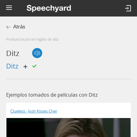
Atrás
Pronunciación en inglés de ditz
Ditz
ditz
Ejemplos tomados de películas con Ditz
Clueless - Josh Kisses Cher