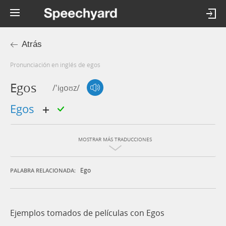
Atrás
Pronunciación en inglés de egos
Egos
/'iɡoʊz/
egos
MOSTRAR MÁS TRADUCCIONES
Ego
PALABRA RELACIONADA:
Ejemplos tomados de películas con Egos