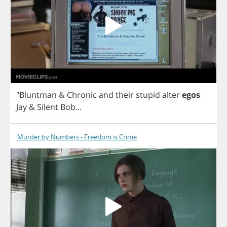
"
Bluntman
&
Chronic
and
their
stupid
alter
egos
Jay
&
Silent
Bob
...
Murder by Numbers - Freedom is Crime