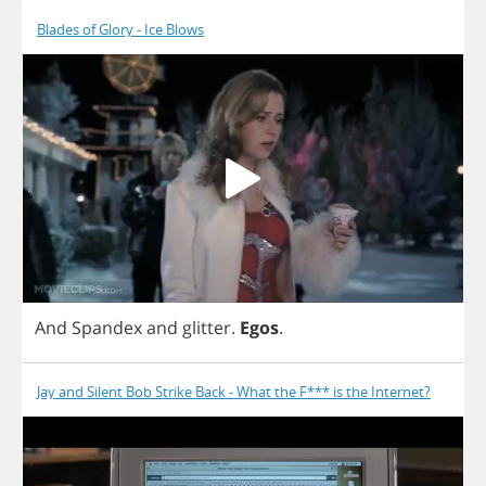
Blades of Glory - Ice Blows
And
Spandex
and
glitter
.
Egos
.
Jay and Silent Bob Strike Back - What the F*** is the Internet?