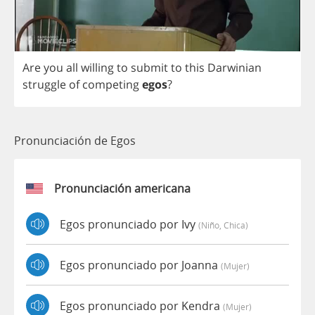
Are
you
all
willing
to
submit
to
this
Darwinian
struggle
of
competing
egos
?
Pronunciación de Egos
Pronunciación americana
Egos pronunciado por Ivy
(niño, Chica)
Egos pronunciado por Joanna
(mujer)
Egos pronunciado por Kendra
(mujer)