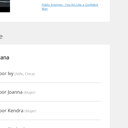
Public Enemies - You Act Like a Confident
Man
e
cana
por Ivy
(niño, Chica)
por Joanna
(mujer)
 por Kendra
(mujer)