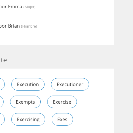
 por Emma
(mujer)
por Brian
(hombre)
ute
Execution
Executioner
Exempts
Exercise
Exercising
Exes