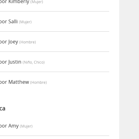
por Kimberly
(mujer)
or Salli
(mujer)
por Joey
(hombre)
por Justin
(niño, Chico)
 por Matthew
(hombre)
ca
 por Amy
(mujer)