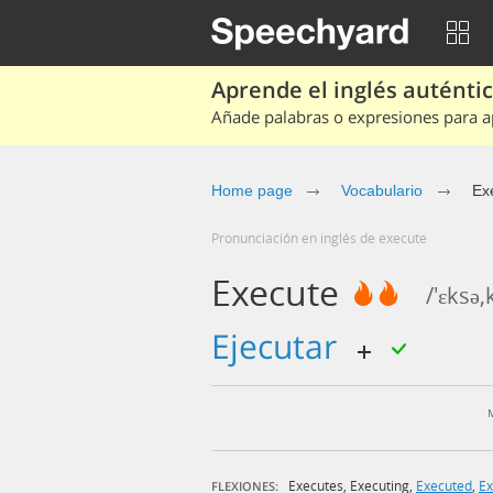
Aprende el inglés auténtico
Añade palabras o expresiones para ap
Home page
Vocabulario
Ex
Pronunciación en inglés de execute
Execute
/'ɛksə,
ejecutar
Executes
,
Executing
,
Executed
,
Ex
FLEXIONES: