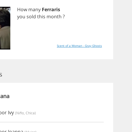
How
many
Ferraris
you
sold
this
month
?
Scent of a Woman - Gray Ghosts
s
cana
por Ivy
(niño, Chica)
 por Joanna