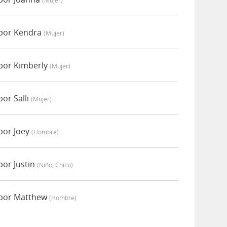
(mujer)
 por Kendra
(mujer)
 por Kimberly
(mujer)
or Salli
(mujer)
por Joey
(hombre)
por Justin
(niño, Chico)
 por Matthew
(hombre)