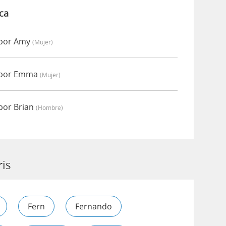
ca
 por Amy
(mujer)
o por Emma
(mujer)
por Brian
(hombre)
ris
Fern
Fernando