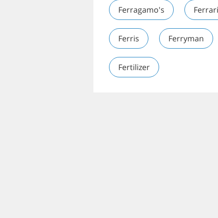
Ferragamo's
Ferrar
Ferris
Ferryman
Fertilizer