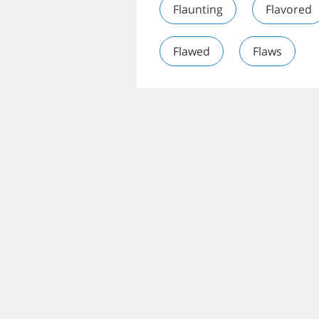
Flaunting
Flavored
Flawed
Flaws