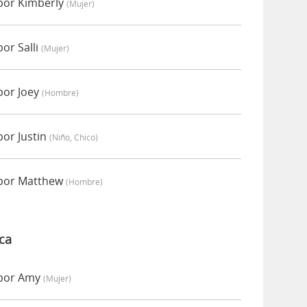
por Kimberly
(mujer)
or Salli
(mujer)
por Joey
(hombre)
or Justin
(niño, Chico)
 por Matthew
(hombre)
ca
 por Amy
(mujer)