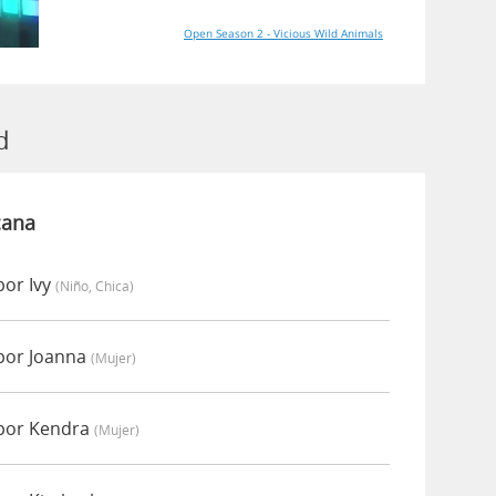
Open Season 2 - Vicious Wild Animals
d
cana
por Ivy
(niño, Chica)
por Joanna
(mujer)
 por Kendra
(mujer)