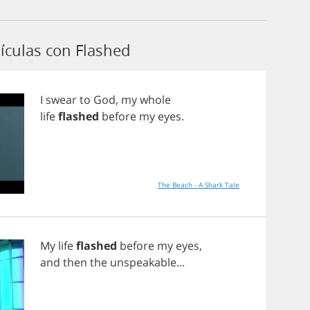
ículas con Flashed
I
swear
to
God
,
my
whole
life
flashed
before
my
eyes
.
The Beach - A Shark Tale
My
life
flashed
before
my
eyes
,
and
then
the
unspeakable
...