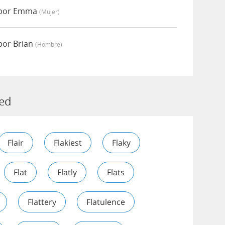
 por Emma
(mujer)
por Brian
(hombre)
hed
Flair
Flakiest
Flaky
Flat
Flatly
Flats
Flattery
Flatulence