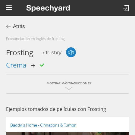
Atrás
Pronunciación en inglés de frosting
Frosting
/'frɔstɪŋ/
crema
MOSTRAR MÁS TRADUCCIONES
Ejemplos tomados de películas con Frosting
Daddy's Home - Cinnabons & Tumor