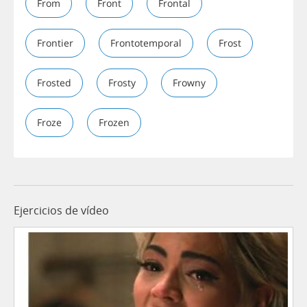
From
Front
Frontal
Frontier
Frontotemporal
Frost
Frosted
Frosty
Frowny
Froze
Frozen
Ejercicios de vídeo