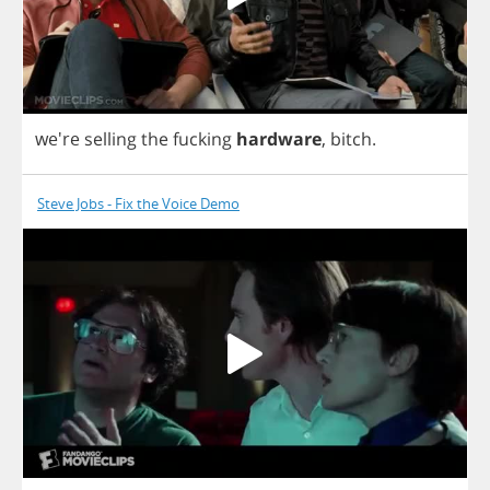
we're
selling
the
fucking
hardware
,
bitch
.
Steve Jobs - Fix the Voice Demo