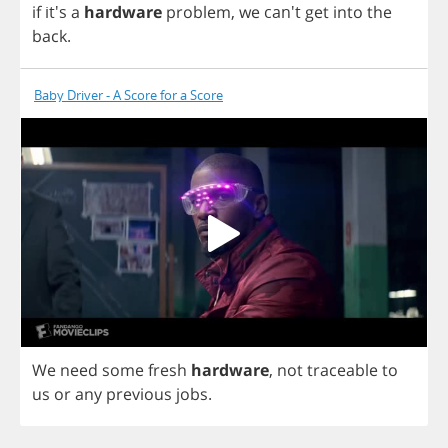
if
it's
a
hardware
problem
,
we
can't
get
into
the
back
.
Baby Driver - A Score for a Score
We
need
some
fresh
hardware
,
not
traceable
to
us
or
any
previous
jobs
.