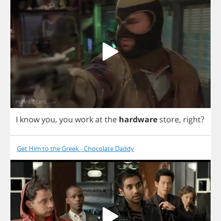
I
know
you
,
you
work
at
the
hardware
store
,
right
?
Get Him to the Greek - Chocolate Daddy