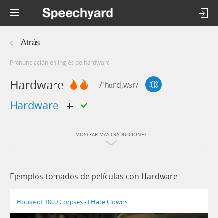
Atrás
Pronunciación en inglés de hardware
Hardware
/'hɑrd,wɜr/
hardware
MOSTRAR MÁS TRADUCCIONES
Ejemplos tomados de películas con Hardware
House of 1000 Corpses - I Hate Clowns