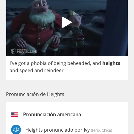
I've
got
a
phobia
of
being
beheaded
,
and
heights
and
speed
and
reindeer
Pronunciación de Heights
Pronunciación americana
Heights pronunciado por Ivy
(niño, Chica)