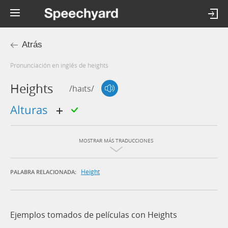
Atrás
Pronunciación en inglés de heights
Heights
/haɪts/
alturas
MOSTRAR MÁS TRADUCCIONES
Height
PALABRA RELACIONADA:
Ejemplos tomados de películas con Heights