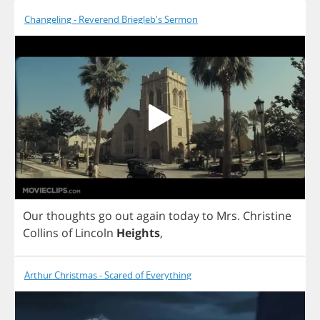
Changeling - Reverend Briegleb's Sermon
Our
thoughts
go
out
again
today
to
Mrs
.
Christine
Collins
of
Lincoln
Heights
,
Arthur Christmas - Scared of Everything