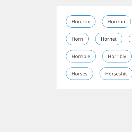
Horcrux
Horizon
Horn
Hornet
Horrible
Horribly
Horses
Horseshit