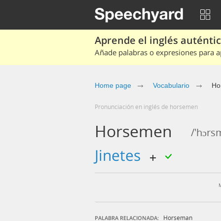
Aprende el inglés auténtico
Añade palabras o expresiones para ap
Home page
Vocabulario
Ho
Pronunciación en inglés de horsemen
Horsemen
/'hɔrs
jinetes
Horseman
PALABRA RELACIONADA: