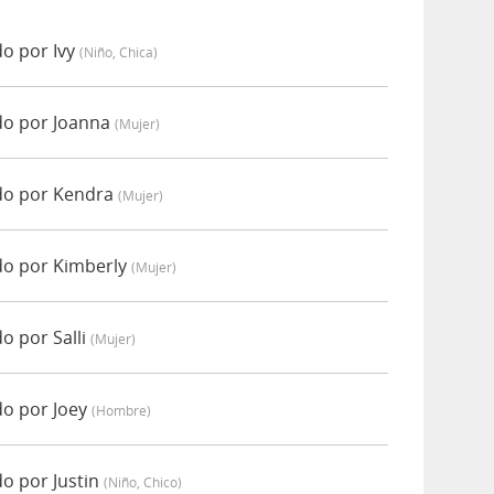
o por Ivy
(niño, Chica)
o por Joanna
(mujer)
do por Kendra
(mujer)
o por Kimberly
(mujer)
 por Salli
(mujer)
o por Joey
(hombre)
o por Justin
(niño, Chico)