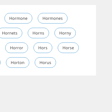
Hormone
Hormones
Hornets
Horns
Horny
Horror
Hors
Horse
Horton
Horus