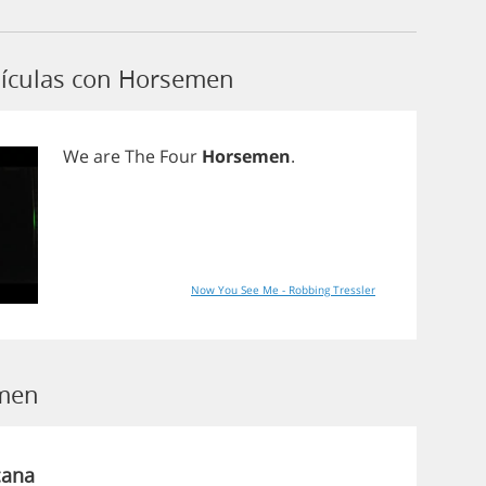
lículas con Horsemen
We
are
The
Four
Horsemen
.
Now You See Me - Robbing Tressler
emen
cana