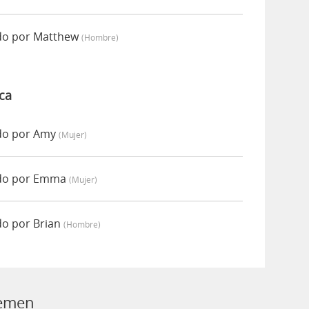
do por Matthew
(hombre)
ca
do por Amy
(mujer)
do por Emma
(mujer)
o por Brian
(hombre)
semen