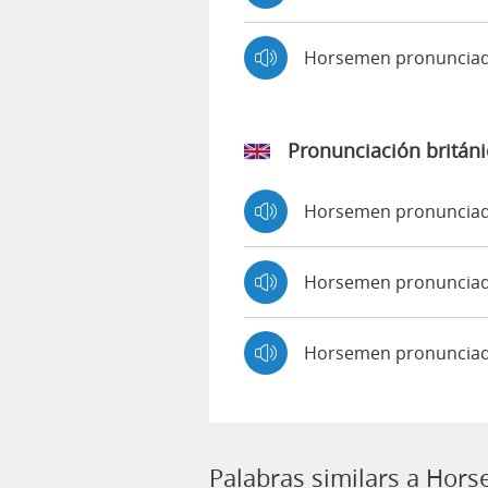
Horsemen pronuncia
Pronunciación británi
Horsemen pronuncia
Horsemen pronuncia
Horsemen pronunciad
Palabras similars a Hor