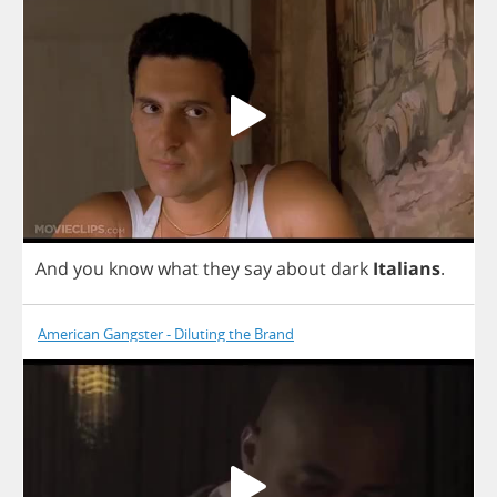
And
you
know
what
they
say
about
dark
Italians
.
American Gangster - Diluting the Brand