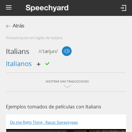
Atrás
Pronunciación en inglés de italians
Italians
/ɪ'tæljən/
italianos
MOSTRAR MÁS TRADUCCIONES
Ejemplos tomados de películas con Italians
Do the Right Thing - Racist Stereotypes