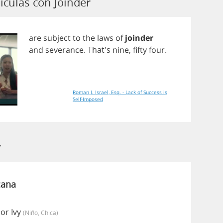
ículas con Joinder
are
subject
to
the
laws
of
joinder
and
severance
. That's
nine
,
fifty
four
.
Roman J. Israel, Esq. - Lack of Success is
Self-Imposed
r
cana
or Ivy
(niño, Chica)