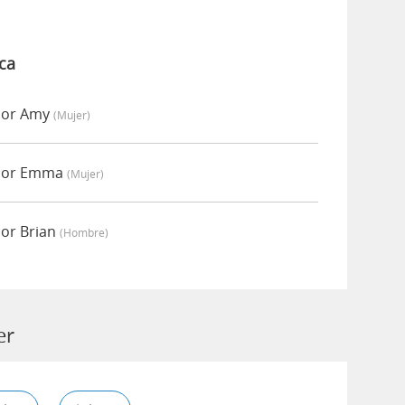
ca
por Amy
(mujer)
 por Emma
(mujer)
por Brian
(hombre)
er