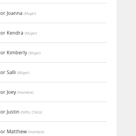
por Joanna
(mujer)
por Kendra
(mujer)
por Kimberly
(mujer)
or Salli
(mujer)
por Joey
(hombre)
or Justin
(niño, Chico)
por Matthew
(hombre)