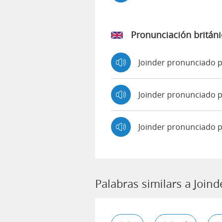
Pronunciación británi
Joinder pronunciado 
Joinder pronunciado
Joinder pronunciado 
Palabras similars a Joind