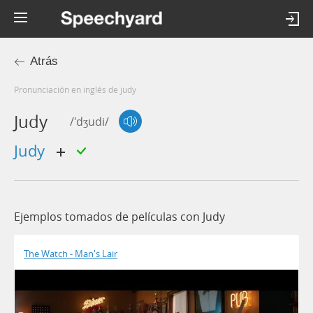
Atrás
Pronunciación en inglés de judy
Judy
/'dʒudi/
judy
Ejemplos tomados de películas con Judy
The Watch - Man's Lair