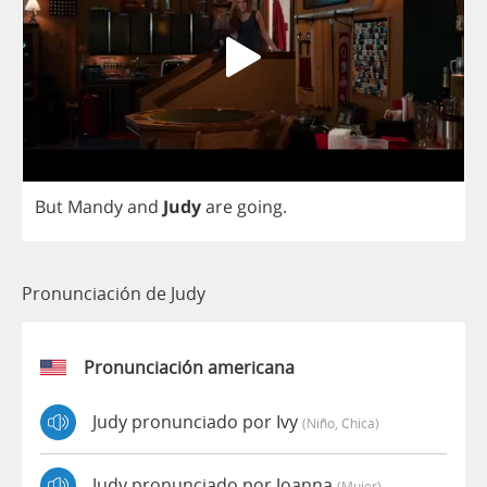
But
Mandy
and
Judy
are
going
.
Pronunciación de Judy
Pronunciación americana
Judy pronunciado por Ivy
(niño, Chica)
Judy pronunciado por Joanna
(mujer)