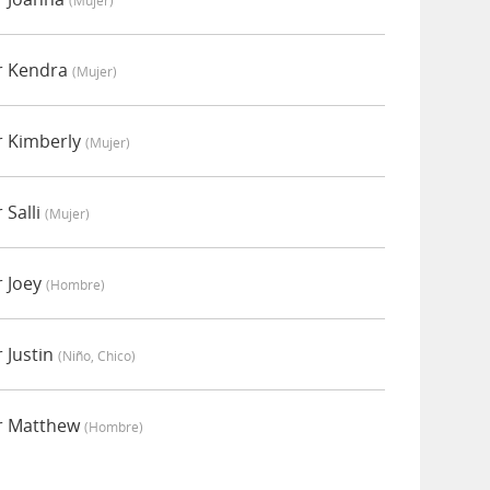
(mujer)
r Kendra
(mujer)
r Kimberly
(mujer)
 Salli
(mujer)
 Joey
(hombre)
 Justin
(niño, Chico)
r Matthew
(hombre)