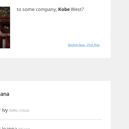
to
some
company
,
Kobe
West
?
Serving Sara - First Kiss
cana
 Ivy
(niño, Chica)
r Joanna