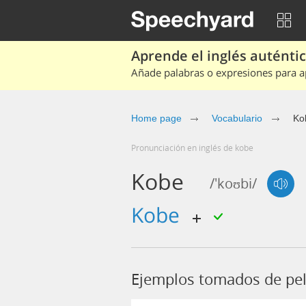
Aprende el inglés auténtico
Añade palabras o expresiones para ap
Home page
Vocabulario
Ko
Pronunciación en inglés de kobe
Kobe
/'koʊbi/
kobe
Ejemplos tomados de pel