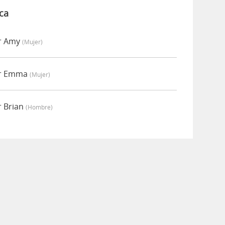
ca
r Amy
(mujer)
or Emma
(mujer)
r Brian
(hombre)