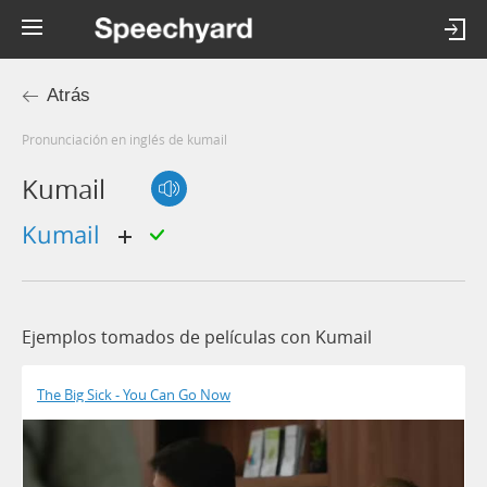
Atrás
Pronunciación en inglés de kumail
Kumail
kumail
Ejemplos tomados de películas con Kumail
The Big Sick - You Can Go Now