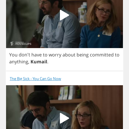
You
don't
have
to
worry
about
being
committed
to
anything
,
Kumail
.
The Big Sick - You Can Go Now