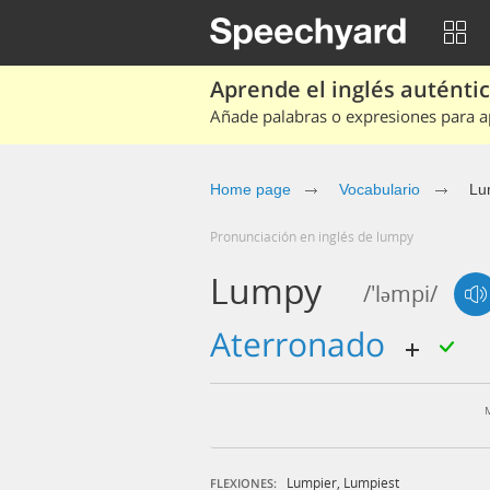
Aprende el inglés auténtico
Añade palabras o expresiones para ap
Home page
Vocabulario
Lu
Pronunciación en inglés de lumpy
Lumpy
/'ləmpi/
aterronado
Lumpier
,
Lumpiest
FLEXIONES: