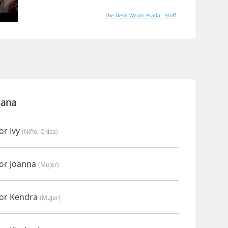
The Devil Wears Prada - Stuff
cana
or Ivy
(niño, Chica)
or Joanna
(mujer)
or Kendra
(mujer)