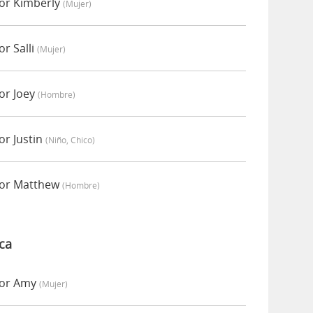
or Kimberly
(mujer)
r Salli
(mujer)
or Joey
(hombre)
r Justin
(niño, Chico)
por Matthew
(hombre)
ca
por Amy
(mujer)