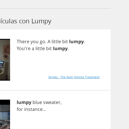
ículas con Lumpy
There
you
go
.
A
little
bit
lumpy
.
You're
a
little
bit
lumpy
.
Stripes - The Aunt Jemima Treatment
lumpy
blue
sweater
,
for
instance
...