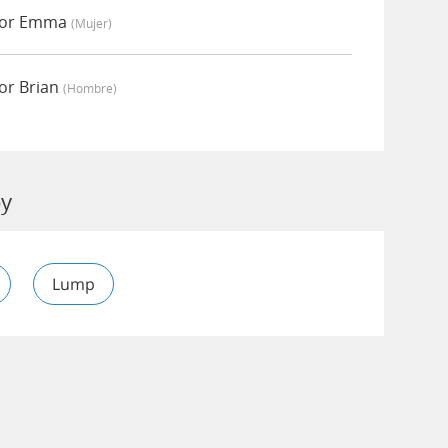
por Emma
(mujer)
or Brian
(hombre)
py
Lump