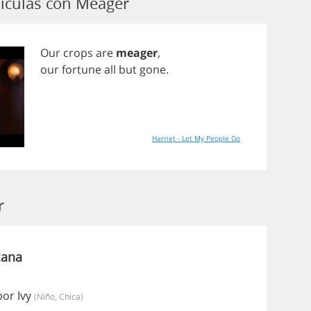
ículas con Meager
Our
crops
are
meager
,
our
fortune
all
but
gone
.
Harriet - Let My People Go
r
cana
or Ivy
(niño, Chica)