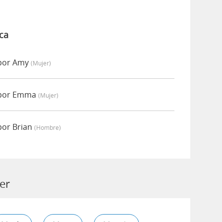
ca
por Amy
(mujer)
 por Emma
(mujer)
por Brian
(hombre)
er