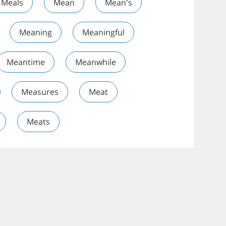
Meals
Mean
Mean's
Meaning
Meaningful
Meantime
Meanwhile
Measures
Meat
Meats