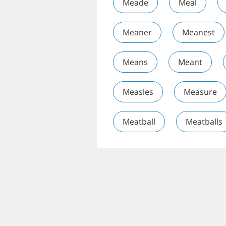
Meade
Meal
Meaner
Meanest
Means
Meant
Measles
Measure
Meatball
Meatballs