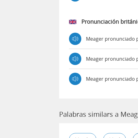
Pronunciación británi
Meager pronunciado 
Meager pronunciado
Meager pronunciado 
Palabras similars a Meag