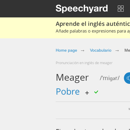
Aprende el inglés auténtico
Añade palabras o expresiones para ap
Home page
Vocabulario
Me
Pronunciación en inglés de meager
Meager
/'miɡər/
pobre