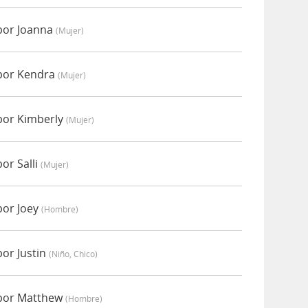
por Joanna
(mujer)
por Kendra
(mujer)
por Kimberly
(mujer)
or Salli
(mujer)
por Joey
(hombre)
or Justin
(niño, Chico)
por Matthew
(hombre)