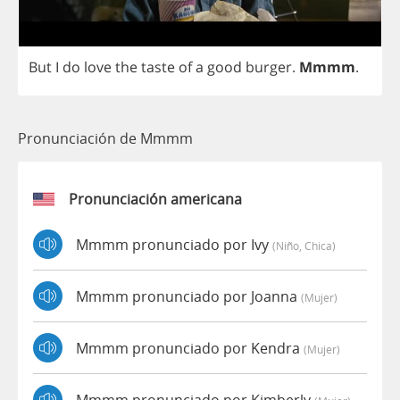
But
I
do
love
the
taste
of
a
good
burger
.
Mmmm
.
Pronunciación de Mmmm
Pronunciación americana
Mmmm pronunciado por Ivy
(niño, Chica)
Mmmm pronunciado por Joanna
(mujer)
Mmmm pronunciado por Kendra
(mujer)
Mmmm pronunciado por Kimberly