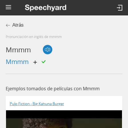
Atrás
Pronunciación en inglés de mmmm
Mmmm
mmmm
Ejemplos tomados de películas con Mmmm
Pulp Fiction - Big Kahuna Burger