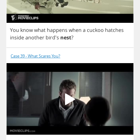
You
know
what
happens
when
a
cuckoo
hatches
inside
another
bird's
nest
?
Case 39 - What Scares You?