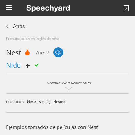
Atrás
Pronunciación en inglés de nest
Nest
/nɛst/
nido
MOSTRAR MÁS TRADUCCIONES
Nests
,
Nesting
,
Nested
FLEXIONES:
Ejemplos tomados de películas con Nest