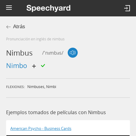
Atrás
Pronunciación en inglés de nimbus
Nimbus
/'nɪmbəs/
nimbo
Nimbuses
,
Nimbi
FLEXIONES:
Ejemplos tomados de películas con Nimbus
American Psycho - Business Cards