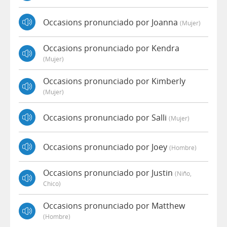
Occasions pronunciado por Joanna
(mujer)
Occasions pronunciado por Kendra
(mujer)
Occasions pronunciado por Kimberly
(mujer)
Occasions pronunciado por Salli
(mujer)
Occasions pronunciado por Joey
(hombre)
Occasions pronunciado por Justin
(niño,
Chico)
Occasions pronunciado por Matthew
(hombre)