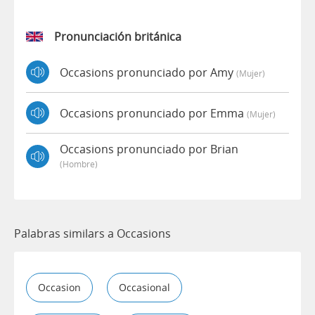
Pronunciación británica
Occasions pronunciado por Amy
(mujer)
Occasions pronunciado por Emma
(mujer)
Occasions pronunciado por Brian
(hombre)
Palabras similars a Occasions
Occasion
Occasional