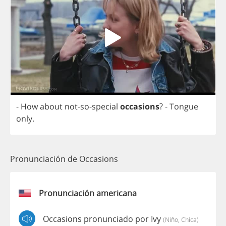
-
How
about
not
-
so
-
special
occasions
?
-
Tongue
only
.
Pronunciación de Occasions
Pronunciación americana
Occasions pronunciado por Ivy
(niño, Chica)