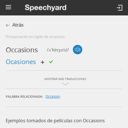
Atrás
Pronunciación en inglés de occasions
Occasions
/ʌ'keɪʒʌnz/
ocasiones
MOSTRAR MÁS TRADUCCIONES
Occasion
PALABRA RELACIONADA:
Ejemplos tomados de películas con Occasions