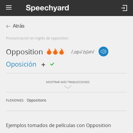
Atrás
Pronunciación en inglés de opposition
Opposition
/,ɑpə'zɪʃən/
oposición
MOSTRAR MÁS TRADUCCIONES
Oppositions
FLEXIONES:
Ejemplos tomados de películas con Opposition