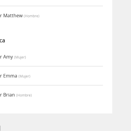
or Matthew
(hombre)
ca
or Amy
(mujer)
or Emma
(mujer)
r Brian
(hombre)
d