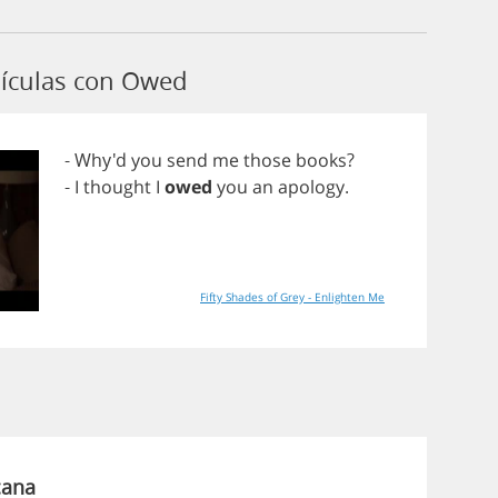
lículas con Owed
- Why'd
you
send
me
those
books
?
-
I
thought
I
owed
you
an
apology
.
Fifty Shades of Grey - Enlighten Me
cana