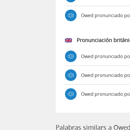
Owed pronunciado p
Pronunciación británi
Owed pronunciado p
Owed pronunciado p
Owed pronunciado po
Palabras similars a Owe