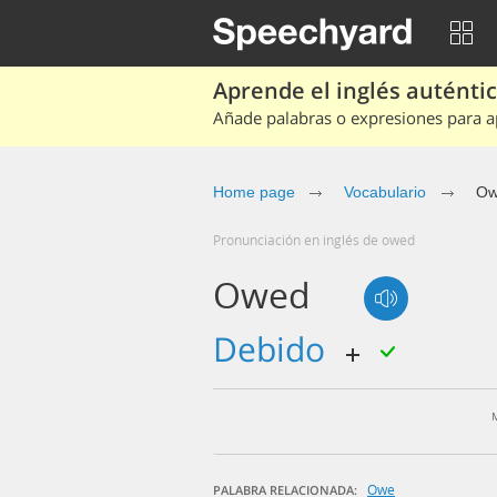
Aprende el inglés auténtico
Añade palabras o expresiones para ap
Home page
Vocabulario
Ow
Pronunciación en inglés de owed
Owed
debido
Owe
PALABRA RELACIONADA: