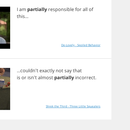
I
am
partially
responsible
for
all
of
this
...
De-Lovely - Spoiled Behavior
...couldn't
exactly
not
say
that
is
or
isn't
almost
partially
incorrect
.
Shrek the Third - Three Little Squealers