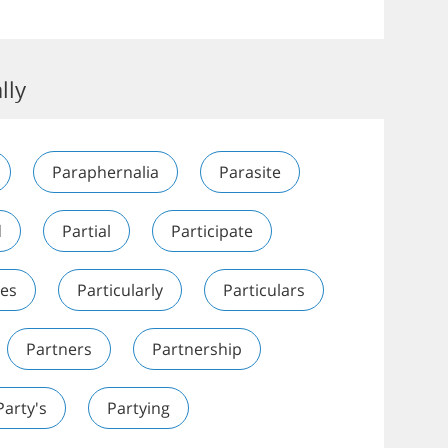
lly
Paraphernalia
Parasite
d
Partial
Participate
les
Particularly
Particulars
Partners
Partnership
Party's
Partying