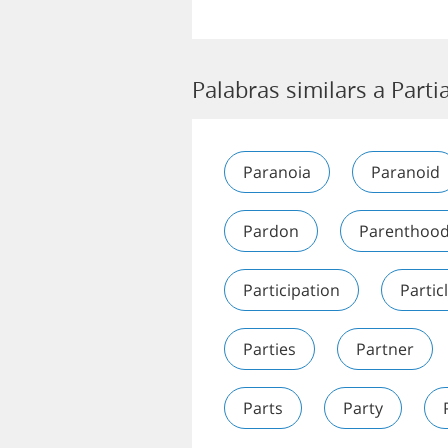
Palabras similars a Partia
Paranoia
Paranoid
Pardon
Parenthoo
Participation
Partic
Parties
Partner
Parts
Party