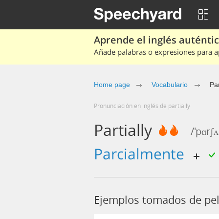
Aprende el inglés auténtico
Añade palabras o expresiones para ap
Home page
Vocabulario
Par
Pronunciación en inglés de partially
Partially
/'pɑrʃʌ
parcialmente
Ejemplos tomados de pelí