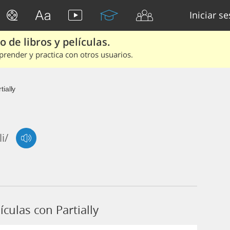
Iniciar s
 de libros y películas.
render y practica con otros usuarios.
tially
li/
culas con Partially