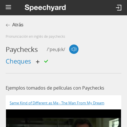
Atrás
Pronunciación en inglés de paychecks
Paychecks
/'peɪ,ʧɛk/
cheques
Ejemplos tomados de películas con Paychecks
Same Kind of Different as Me - The Man From My Dream