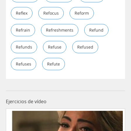
Reflex
Refocus
Reform
Refrain
Refreshments
Refund
Refunds
Refuse
Refused
Refuses
Refute
Ejercicios de vídeo