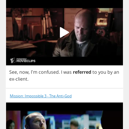
See
,
now
, I'm
confused
.
I
was
referred
to
you
by
an
ex
-
client
.
Mission: Impossible 3 - The Anti-God