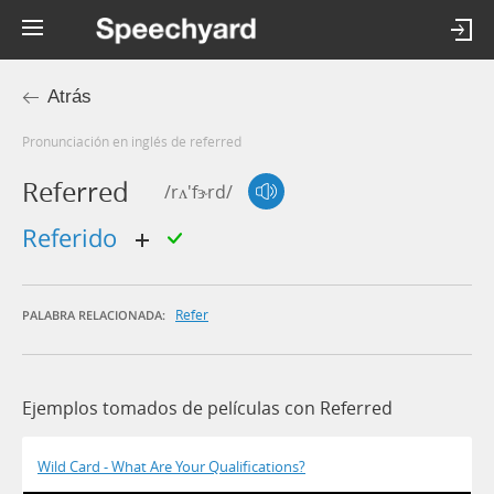
Atrás
Pronunciación en inglés de referred
Referred
/rʌ'fɝrd/
referido
Refer
PALABRA RELACIONADA:
Ejemplos tomados de películas con Referred
Wild Card - What Are Your Qualifications?